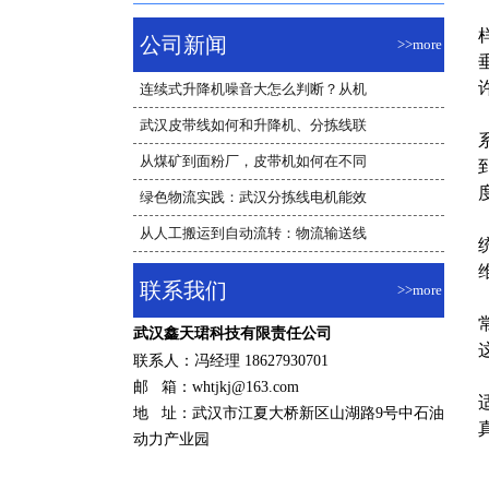
公司新闻
>>more
连续式升降机噪音大怎么判断？从机
武汉皮带线如何和升降机、分拣线联
从煤矿到面粉厂，皮带机如何在不同
绿色物流实践：武汉分拣线电机能效
从人工搬运到自动流转：物流输送线
联系我们
>>more
武汉鑫天珺科技有限责任公司
联系人：冯经理 18627930701
邮 箱：whtjkj@163.com
地 址：武汉市江夏大桥新区山湖路9号中石油
动力产业园