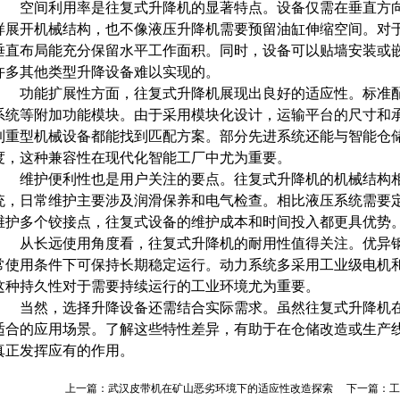
空间利用率是往复式升降机的显著特点。设备仅需在垂直方向
样展开机械结构，也不像液压升降机需要预留油缸伸缩空间。对
垂直布局能充分保留水平工作面积。同时，设备可以贴墙安装或
许多其他类型升降设备难以实现的。
功能扩展性方面，往复式升降机展现出良好的适应性。标准配
系统等附加功能模块。由于采用模块化设计，运输平台的尺寸和
到重型机械设备都能找到匹配方案。部分先进系统还能与智能仓
度，这种兼容性在现代化智能工厂中尤为重要。
维护便利性也是用户关注的要点。往复式升降机的机械结构相
统，日常维护主要涉及润滑保养和电气检查。相比液压系统需要
维护多个铰接点，往复式设备的维护成本和时间投入都更具优势
从长远使用角度看，往复式升降机的耐用性值得关注。优异钢
常使用条件下可保持长期稳定运行。动力系统多采用工业级电机
这种持久性对于需要持续运行的工业环境尤为重要。
当然，选择升降设备还需结合实际需求。虽然往复式升降机在
适合的应用场景。了解这些特性差异，有助于在仓储改造或生产
真正发挥应有的作用。
上一篇：
武汉皮带机在矿山恶劣环境下的适应性改造探索
下一篇：
工